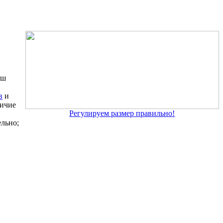
ыш
в
и
личие
Регулируем размер правильно!
ельно;