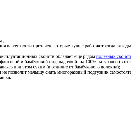
кг;
ия вероятности протечек, которые лучше работают когда вклад
эксплуатационных свойств обладает еще рядом
полезных свойст
 флисовой и бамбуковой подкладочкой: на 100% натурален (в от
аваясь при этом сухим (в отличие от бамбукового волокна);
ы не позволит малышу снять многоразовый подгузник самостоят
машка.