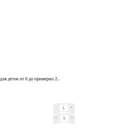
ля деток от 0 до примерно 2..
-
+
<
>