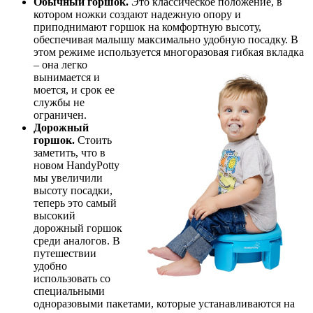
Обычный горшок.
Это классическое положение, в
котором ножки создают надежную опору и
приподнимают горшок на комфортную высоту,
обеспечивая малышу максимально удобную посадку. В
этом режиме используется многоразовая гибкая
вкладка
– она легко
вынимается и
моется, и срок ее
службы не
ограничен.
Дорожный
горшок.
Стоить
заметить, что в
новом HandyPotty
мы увеличили
высоту посадки,
теперь это самый
высокий
дорожный горшок
среди аналогов. В
путешествии
удобно
использовать со
специальными
одноразовыми пакетами, которые устанавливаются на