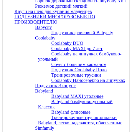
Горшок дорожный складной HandyPotty 3 в 1
Рюкзачок детский мягкий
Круги на шею для купания младенцев
ПОДГУЗНИКИ МНОГОРАЗОВЫЕ ПО
ПРОИЗВОДИТЕЛЮ
Babycity
Подгузник флисовый Babycity
Coolababy
Coolababy DUO
Coolababy MAXI до 7 лет
Coolababy на липучках бамбуково-
угольный
Cover c большим карманом
Подгузник Coolababy Поло
Тренировочные трусики
Coolababy Наносеребро на липучках
Подгузник Экопупс
Babyland
Babyland MAXI угольные
Babyland бамбуково-угольный
Классик
Babyland флисовые
Тренировочные трусики/плавки
Babyland, легко надеваются, облегченные
Simfamily