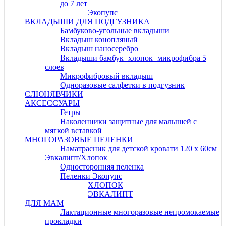
до 7 лет
Экопупс
ВКЛАДЫШИ ДЛЯ ПОДГУЗНИКА
Бамбуково-угольные вкладыши
Вкладыш конопляный
Вкладыш наносеребро
Вкладыши бамбук+хлопок+микрофибра 5
слоев
Микрофибровый вкладыш
Одноразовые салфетки в подгузник
СЛЮНЯВЧИКИ
АКСЕССУАРЫ
Гетры
Наколенники защитные для малышей с
мягкой вставкой
МНОГОРАЗОВЫЕ ПЕЛЕНКИ
Наматрасник для детской кровати 120 х 60см
Эвкалипт/Хлопок
Односторонняя пеленка
Пеленки Экопупс
ХЛОПОК
ЭВКАЛИПТ
ДЛЯ МАМ
Лактационные многоразовые непромокаемые
прокладки