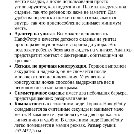
место вкладки, а после использования просто
утилизируются, как подгузники. Пакеты кладутся под
сиденье, так что ребенок их даже не заметит. Для
удобства переноски ножки горшка складываются
внутрь, так что приспособление занимает минимум
места.
Адаптер на унитаз.
Вы можете использовать
HandyPotty в качестве детского сиденья на унитаз,
просто развернув ножки в стороны до упора. Это
позволяет ребенку безопасно сидеть на унитазе. Адаптер
предотвратит контакт с бактериями, обитающими на
крышке.
Легкая, но прочная конструкция.
Горшок выполнен
аккуратно и надежно, он не сломается после
многократного использования. Улучшенная
конструкция ножек способна выдерживать вес в
несколько десятков килограмм.
Симметричное сиденье
имеет два небольших барьера,
предотвращающих разбрызгивание.
Компактность
в сложенном виде. Горшок HandyPotty
складывается за считанные секунды и занимает мало
места. В комплекте - удобная сумка для горшка: это
гигиенично и удобно. В сложенном виде HandyPotty
легко помещается в мамин рюкзак. Размер сумки:
25*24*7,5 см