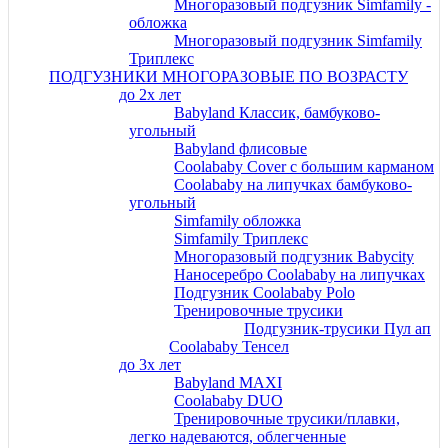
Многоразовый подгузник Simfamily -
обложка
Многоразовый подгузник Simfamily
Триплекс
ПОДГУЗНИКИ МНОГОРАЗОВЫЕ ПО ВОЗРАСТУ
до 2х лет
Babyland Классик, бамбуково-
угольный
Babyland флисовые
Coolababy Cover c большим карманом
Coolababy на липучках бамбуково-
угольный
Simfamily обложка
Simfamily Триплекс
Многоразовый подгузник Babycity
Наносеребро Coolababy на липучках
Подгузник Coolababy Polo
Тренировочные трусики
Подгузник-трусики Пул ап
Coolababy Тенсел
до 3х лет
Babyland MAXI
Coolababy DUO
Тренировочные трусики/плавки,
легко надеваются, облегченные